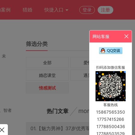
功案例
猎婚
快捷入口
登录
注册
网站客服
筛选分类
：未
全部
爱情故事
扫码添加微信客服
婚恋课堂
遇见爱情
情感测试
客服热线
more
、智者
热门文章
15867565350
17757415266
17788500436
01.【魅力男神】37岁优秀军官 年收入15万 诚意征婚
17788503529