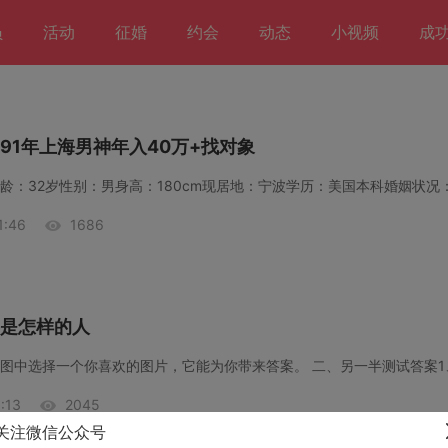
员
活动
征婚
约会
动态
小视频
成
91年上海男神年入40万+找对象
龄：32岁性别：男身高：180cm现居地：宁波学历：美国本科婚姻状况
:46
1686
是怎样的人
图中选择一个你喜欢的图片，它能为你带来答案。 二、另一半测试答案1
:13
2045
关注微信公众号