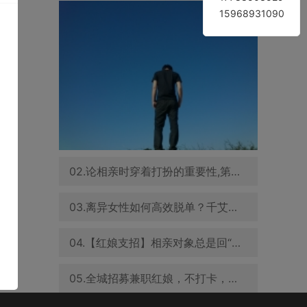
15968931090
的
02.论相亲时穿着打扮的重要性,第一眼就决定你在人家心里的定位
03.离异女性如何高效脱单？千艾缘红娘帮你忙！9月优秀男士推荐
04.【红娘支招】相亲对象总是回“嗯”怎么聊？
05.全城招募兼职红娘，不打卡，不坐班！娱乐赚钱两不误~