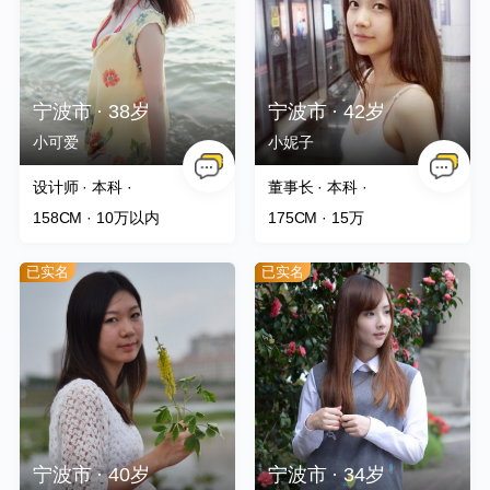
撩TA
Flybird
查看了[李123]的资料
撩TA
刘工
注册了会员
宁波市 · 38岁
宁波市 · 42岁
撩TA
高亮
开通了VIP会员
小可爱
小妮子
设计师 · 本科 ·
董事长 · 本科 ·
158CM
· 10万以内
175CM
· 15万
已实名
已实名
宁波市 · 40岁
宁波市 · 34岁