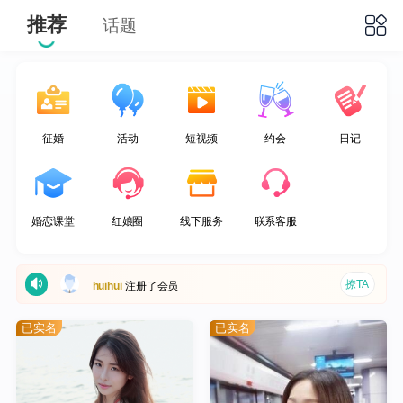
推荐
话题
征婚
活动
短视频
约会
日记
撩TA
刘工
注册了会员
婚恋课堂
红娘圈
线下服务
联系客服
撩TA
高亮
开通了VIP会员
撩TA
huihui
注册了会员
撩TA
海贼忍者旺旺
注册了会员
已实名
已实名
撩TA
笑笑
注册了会员
撩TA
jimmyyang
注册了会员