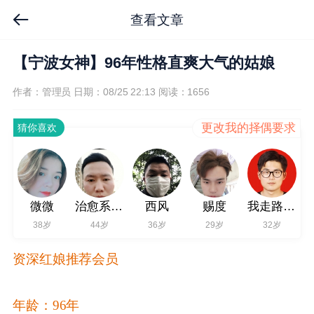
查看文章
【宁波女神】96年性格直爽大气的姑娘
作者：管理员
日期：08/25 22:13
阅读：1656
更改我的择偶要求
猜你喜欢
微微
治愈系的男低音
西风
赐度
我走路带风
38岁
44岁
36岁
29岁
32岁
资深红娘推荐会员
年龄：96年