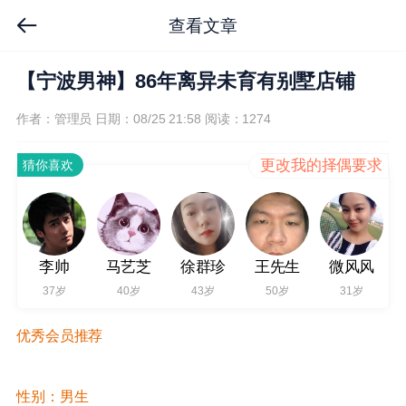
查看文章
【宁波男神】86年离异未育有别墅店铺
作者：管理员
日期：08/25 21:58
阅读：1274
更改我的择偶要求
猜你喜欢
李帅
马艺芝
徐群珍
王先生
微风风
37岁
40岁
43岁
50岁
31岁
优秀会员推荐
性别：男生